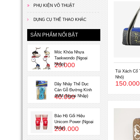
PHỤ KIỆN VÕ THUẬT
DỤNG CỤ THỂ THAO KHÁC
SẢN PHẨM NỔI BẬT
Móc Khóa Nhựa
Taekwondo (Ngoại
20.000
Nhập)
Túi Xách Cổ 
Nhỏ)
150.000
Dây Nhảy Thể Dục
Cán Gỗ Đường Kính
40.000
4MM (Ngoại Nhập)
Bảo Hộ Gối Hiệu
Unicorn Power (Ngoại
200.000
Nhập)