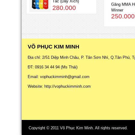
Tấc (Dây Xích)
Găng MMA H
280.000
Winner
250.000
VÕ PHỤC KIM MINH
Địa chỉ: 2/51 Diệp Minh Châu, P. Tân Sơn Nhì, Q.Tân Phú, T
ĐT: 0916 34 44 94 (Ms Thái)
Email: vophuckimminh@gmail.com
Website: http://vophuckimminh.com
Copyright © 2011
Võ Phục Kim Minh
. All rights reserved.