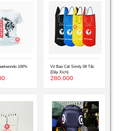
Taekwondo 100%
Vỏ Bao Cát Simily 08 Tấc
(Dây Xích)
00
280.000