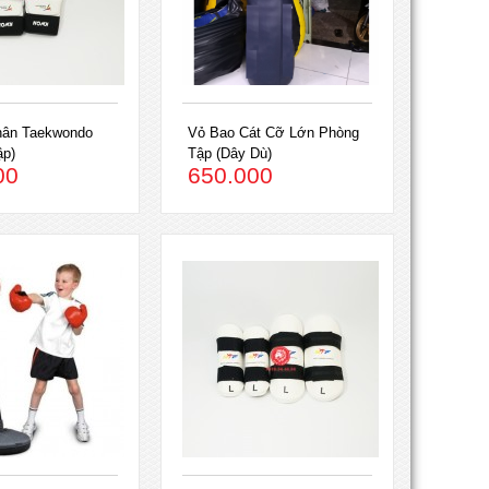
hân Taekwondo
Vỏ Bao Cát Cỡ Lớn Phòng
ập)
Tập (Dây Dù)
00
650.000