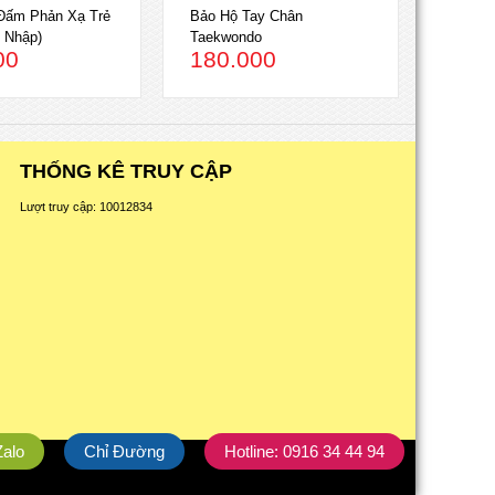
Đấm Phản Xạ Trẻ
Bảo Hộ Tay Chân
 Nhập)
Taekwondo
00
180.000
THỐNG KÊ TRUY CẬP
Lượt truy cập:
1
0
0
1
2
8
3
4
Zalo
Chỉ Đường
Hotline: 0916 34 44 94