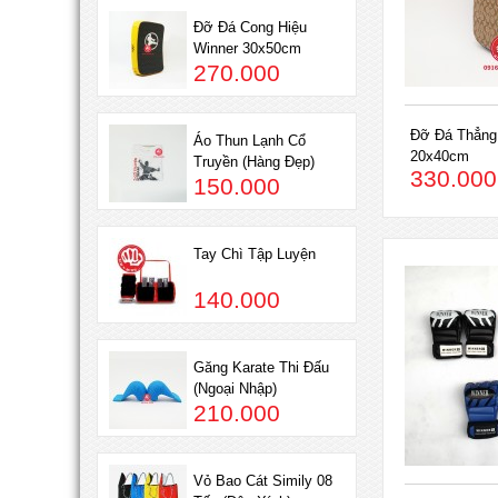
Đỡ Đá Cong Hiệu
Winner 30x50cm
270.000
Đỡ Đá Thẳng
Áo Thun Lạnh Cổ
20x40cm
Truyền (Hàng Đẹp)
330.000
150.000
Tay Chì Tập Luyện
140.000
Găng Karate Thi Đấu
(Ngoại Nhập)
210.000
Vỏ Bao Cát Simily 08