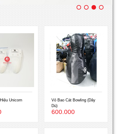
Hiệu Unicorn
Vỏ Bao Cát Bowling (Dây
Dù)
0
600.000