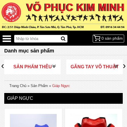
0 sản phẩm
Danh mục sản phẩm
‹
›
SẢN PHẨM THÊU
GĂNG TAY VÕ THUẬT
Trang Chủ
»
Sản Phẩm
»
Giáp Ngực
GIÁP NGỰC