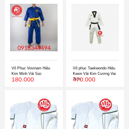
Võ Phục Vovinam Hiệu
Võ phục Taekwondo Hiệu
Kim Minh Vải Sọc
Kwon Vải Kim Cương Vai
180.000
470.000
Trơn