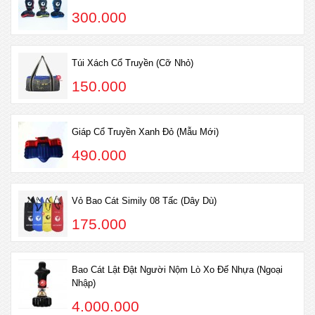
300.000
Túi Xách Cổ Truyền (Cỡ Nhỏ)
150.000
Giáp Cổ Truyền Xanh Đỏ (Mẫu Mới)
490.000
Vỏ Bao Cát Simily 08 Tấc (Dây Dù)
175.000
Bao Cát Lật Đật Người Nộm Lò Xo Đế Nhựa (Ngoại
Nhập)
4.000.000